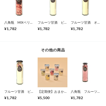
八角瓶 MIXベリ
フルーツ甘酒 ピー
フルーツ甘酒 オレ
ー/イチゴダイス
チ
ンジ
¥1,782
¥1,782
¥1,782
その他の商品
フルーツ甘酒 ピー
【定期便】おまかせ
八角瓶 フルーツシ
チ
スタンドパックミニ
ュガー ラズベリー
¥1,782
¥5,500
¥1,782
セット【1カ月に7
袋】