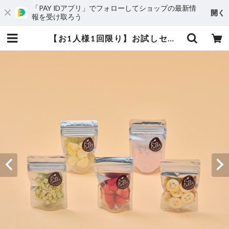
「PAY IDアプリ」でフォローしてショップの最新情
開く
報を受け取ろう
【お1人様1回限り】お試しセット | FruColle（フルコレ）オンラインストア