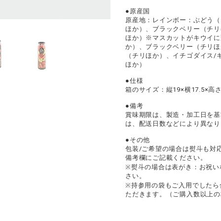
●原産国
原産地：レインボー：ぶどう（
ほか）、ブラックベリー（チリ
ほか）※マスカットがキウイに
か）、ブラックベリー（チリほ
（チリほか）、イチゴダイス/
ほか）
●仕様
箱のサイズ：縦19×横17.5×高さ
●備考
賞味期限は、製造・加工日を基
は、配送日数などにより異なり
●その他
包装/ご希望の場合は熨斗も対
備考欄にご記載ください。
※熨斗の場合は表がき：お祝い
さい。
※持参用の袋もご入用でしたら
ただきます。（ご購入数以上の