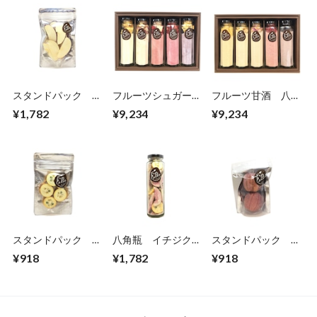
スタンドパック
フルーツシュガー
フルーツ甘酒 八角
大 リンゴ
八角瓶5本セット
瓶5本セット
¥1,782
¥9,234
¥9,234
スタンドパック ミ
八角瓶 イチジク/
スタンドパック ミ
ニ キンカン
キンカン
ニ 姫りんご
¥918
¥1,782
¥918