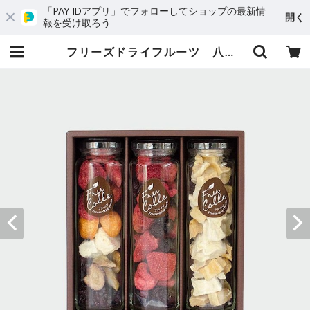
「PAY IDアプリ」でフォローしてショップの最新情
開く
報を受け取ろう
フリーズドライフルーツ 八角瓶3本セット A | FruColle（フルコレ）オンラインストア